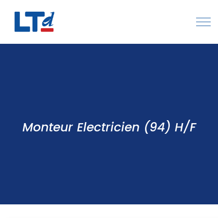
Numéro Vert : 0805 034 036
Qui sommes-nous
Rejoignez LTd
Contactez-nous
Monteur Electricien (94) H/F