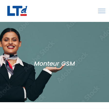
Numéro Vert : 0805 034 036
Qui sommes-nous
Rejoignez LTd
Contactez-nous
Monteur GSM