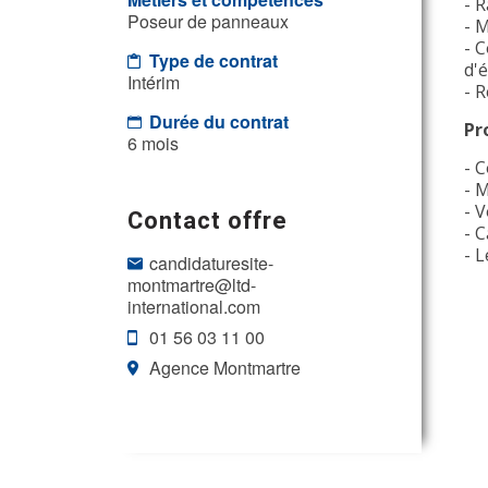
- 
Poseur de panneaux
- 
- 
Type de contrat
d'
Intérim
- 
Durée du contrat
Pr
6 mois
- 
- 
- 
Contact offre
- C
- L
candidaturesite-
montmartre@ltd-
international.com
01 56 03 11 00
Agence Montmartre