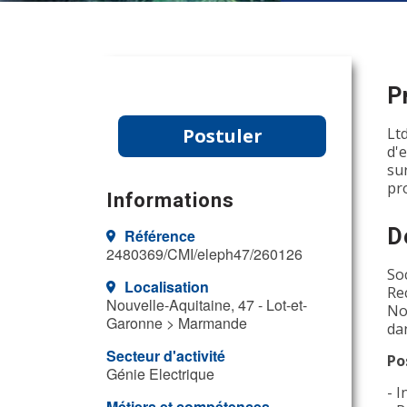
P
Postuler
Lt
d'
su
pr
Informations
D
Référence
2480369/CMI/eleph47/260126
So
Localisation
Re
Nouvelle-Aquitaine, 47 - Lot-et-
No
Garonne > Marmande
da
Secteur d'activité
Po
Génie Electrique
- 
Métiers et compétences