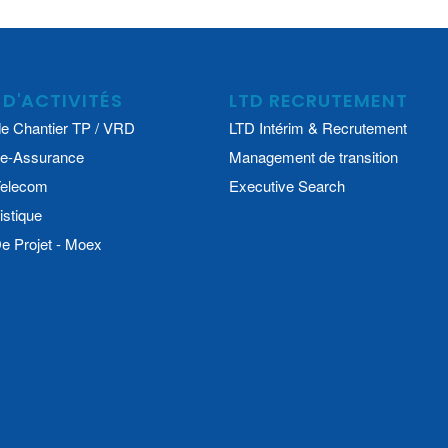
 D'ACTIVITÉS
LTD RECRUTEMENT
e Chantier TP / VRD
LTD Intérim & Recrutement
e-Assurance
Management de transition
 Telecom
Executive Search
istique
 Projet - Moex