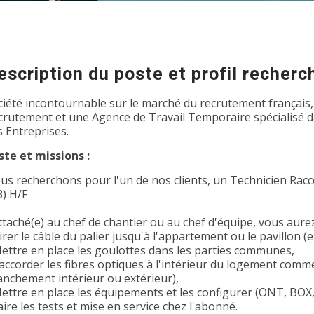
escription du poste et profil recherc
ciété incontournable sur le marché du recrutement français,
crutement et une Agence de Travail Temporaire spécialisé dan
s Entreprises.
ste et missions :
us recherchons pour l'un de nos clients, un Technicien Rac
3) H/F
ttaché(e) au chef de chantier ou au chef d'équipe, vous aure
irer le câble du palier jusqu'à l'appartement ou le pavillon (
Mettre en place les goulottes dans les parties communes,
Raccorder les fibres optiques à l'intérieur du logement comme
anchement intérieur ou extérieur),
Mettre en place les équipements et les configurer (ONT, BOX
aire les tests et mise en service chez l'abonné.