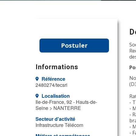
D
Postuler
So
Re
de
Informations
Po
No
Référence
(D
2480274/tecsri
Localisation
Ra
Ile-de-France, 92 - Hauts-de-
- T
Seine > NANTERRE
- 
- 
Secteur d'activité
br
Infrastructure Télécom
- 
- F
Métiers et compétences