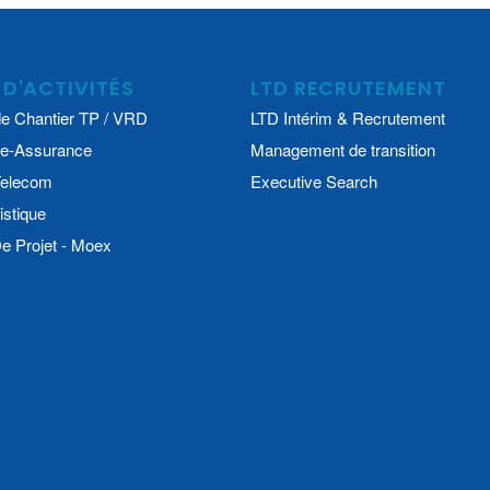
 D'ACTIVITÉS
LTD RECRUTEMENT
e Chantier TP / VRD
LTD Intérim & Recrutement
e-Assurance
Management de transition
 Telecom
Executive Search
istique
 Projet - Moex