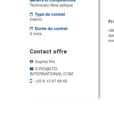
Technicein fibre optique
Type de contrat
Intérim
Pr
Durée du contrat
Id
6 mois
dan
ex
Contact offre
Sophie Rio
S.RIO@LTD-
INTERNATIONAL.COM
+33 6 13 97 68 65