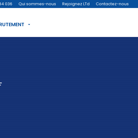
34 036
Qui sommes-nous
Rejoignez LTd
Contactez-nous
CRUTEMENT
F