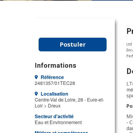
P
Postuler
Ltd
Enc
Per
Informations
D
Référence
2481357/01TEC28
LT
mé
Localisation
sp
Centre-Val de Loire, 28 - Eure-et-
Loir > Dreux
Po
Secteur d'activité
Mi
Eau et Environnement
- 
da
Métiers et compétences