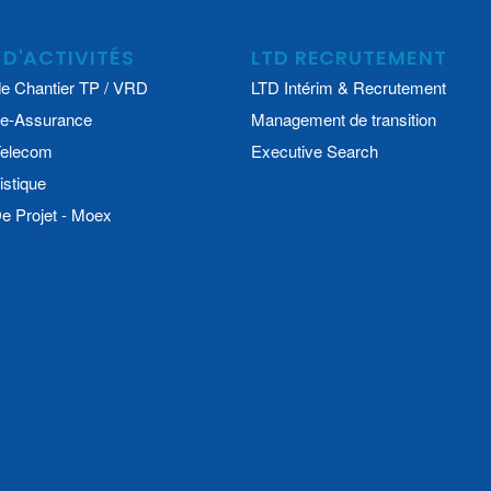
 D'ACTIVITÉS
LTD RECRUTEMENT
e Chantier TP / VRD
LTD Intérim & Recrutement
e-Assurance
Management de transition
 Telecom
Executive Search
istique
 Projet - Moex