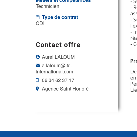
- 
Technicien
- 
as
Type de contrat
- 
CDI
l'e
- 
ré
Contact offre
- 
Aurel LALOUM
Pr
a.laloum@ltd-
international.com
De
en
06 34 62 37 17
Pe
Agence Saint Honoré
Lie