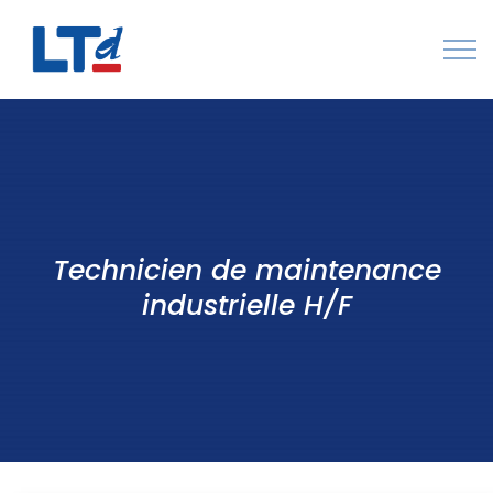
Numéro Vert : 0805 034 036
Qui sommes-nous
Rejoignez LTd
Technicien de maintenance
Contactez-nous
industrielle H/F