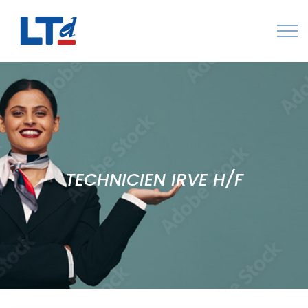
Numéro Vert : 0805 034 036
Qui sommes-nous
Rejoignez LTd
Contactez-nous
TECHNICIEN IRVE H/F