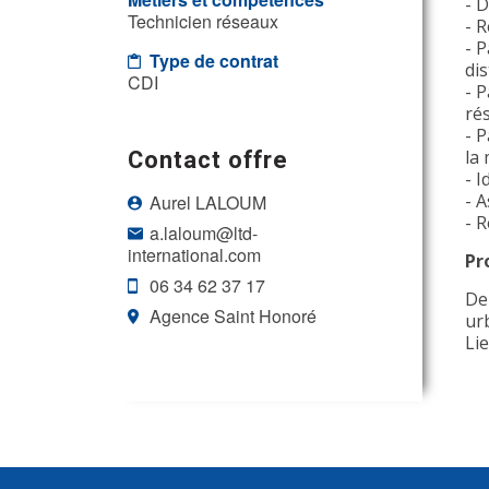
- 
Technicien réseaux
- 
- 
Type de contrat
di
CDI
- 
rés
- 
Contact offre
la
- I
- 
Aurel LALOUM
- R
a.laloum@ltd-
international.com
Pr
06 34 62 37 17
De
Agence Saint Honoré
ur
Lie