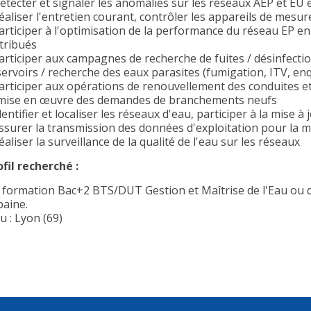
Détecter et signaler les anomalies sur les réseaux AEP et EU 
Réaliser l'entretien courant, contrôler les appareils de mesu
Participer à l'optimisation de la performance du réseau EP en
stribués
Participer aux campagnes de recherche de fuites / désinfecti
ervoirs / recherche des eaux parasites (fumigation, ITV, enqu
Participer aux opérations de renouvellement des conduites e
 mise en œuvre des demandes de branchements neufs
dentifier et localiser les réseaux d'eau, participer à la mise à
Assurer la transmission des données d'exploitation pour la m
éaliser la surveillance de la qualité de l'eau sur les réseaux
ofil recherché :
 formation Bac+2 BTS/DUT Gestion et Maîtrise de l'Eau ou d
baine.
u : Lyon (69)