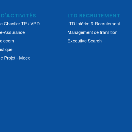
 D'ACTIVITÉS
LTD RECRUTEMENT
e Chantier TP / VRD
LTD Intérim & Recrutement
e-Assurance
Management de transition
 Telecom
Executive Search
istique
 Projet - Moex