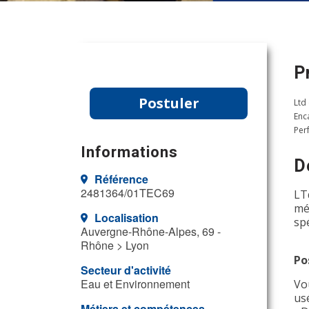
P
Postuler
Ltd
Enc
Per
Informations
D
Référence
2481364/01TEC69
LT
mé
Localisation
sp
Auvergne-Rhône-Alpes, 69 -
Rhône > Lyon
Po
Secteur d'activité
Eau et Environnement
Vo
usé
Métiers et compétences