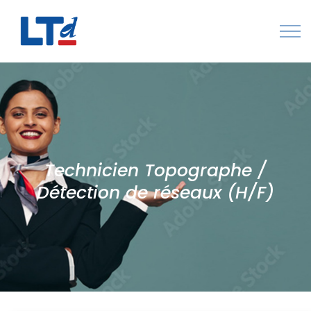
Numéro Vert : 0805 034 036
Qui sommes-nous
Rejoignez LTd
Technicien Topographe /
Contactez-nous
Détection de réseaux (H/F)