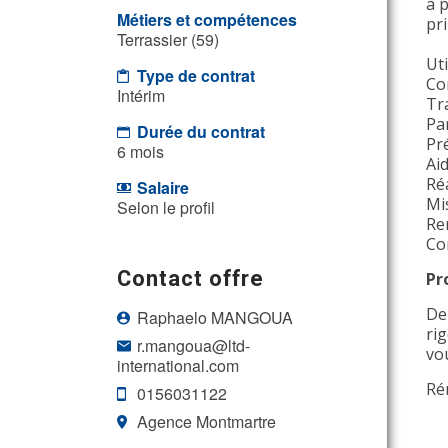
à 
Métiers et compétences
pri
Terrassier (59)
Uti
Type de contrat
Co
Intérim
Tr
Par
Durée du contrat
Pr
6 mois
Ai
Ré
Salaire
Mis
Selon le profil
Re
Co
Contact offre
Pr
De
Raphaelo MANGOUA
rig
r.mangoua@ltd-
vo
international.com
Ré
0156031122
Agence Montmartre