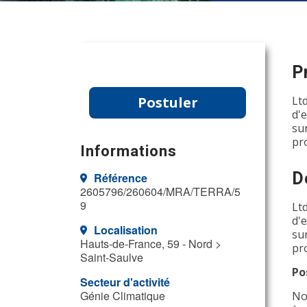
P
Postuler
Lt
d'
su
pr
Informations
D
Référence
2605796/260604/MRA/TERRA/5
9
Lt
d'
Localisation
su
Hauts-de-France, 59 - Nord >
pr
Saint-Saulve
Po
Secteur d'activité
Génie Climatique
No