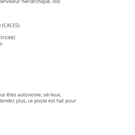
perviseur hiérarchique, vos
é (CACES)
tricité)
ts
ous êtes autonome, sérieux,
tendez plus, ce poste est fait pour