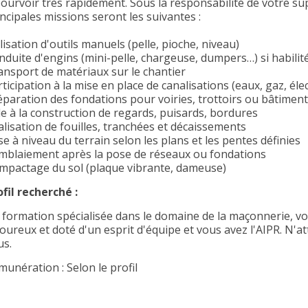
pourvoir très rapidement. Sous la responsabilité de votre su
ncipales missions seront les suivantes :
lisation d'outils manuels (pelle, pioche, niveau)
nduite d'engins (mini-pelle, chargeuse, dumpers…) si habilit
ansport de matériaux sur le chantier
ticipation à la mise en place de canalisations (eaux, gaz, élec
éparation des fondations pour voiries, trottoirs ou bâtimen
de à la construction de regards, puisards, bordures
alisation de fouilles, tranchées et décaissements
e à niveau du terrain selon les plans et les pentes définies
mblaiement après la pose de réseaux ou fondations
mpactage du sol (plaque vibrante, dameuse)
ofil recherché :
 formation spécialisée dans le domaine de la maçonnerie, v
oureux et doté d'un esprit d'équipe et vous avez l'AIPR. N'at
us.
munération : Selon le profil