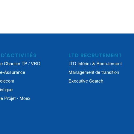
 D'ACTIVITÉS
LTD RECRUTEMENT
e Chantier TP / VRD
LTD Intérim & Recrutement
e-Assurance
Management de transition
 Telecom
Executive Search
istique
 Projet - Moex